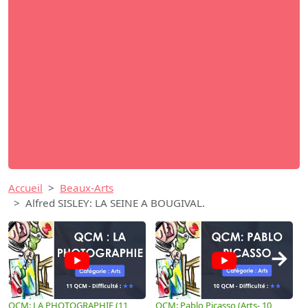
Accueil
Beaux-Arts
Alfred SISLEY: LA SEINE A BOUGIVAL.
→
QCM: LA PHOTOGRAPHIE (11
QCM: Pablo Picasso (Arts- 10
Q