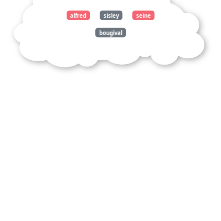
alfred
sisley
seine
bougival