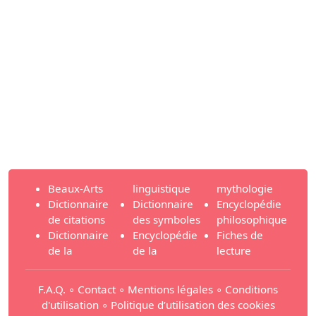
Beaux-Arts
linguistique
mythologie
Dictionnaire
Dictionnaire
Encyclopédie
de citations
des symboles
philosophique
Dictionnaire
Encyclopédie
Fiches de
de la
de la
lecture
F.A.Q.
∘
Contact
∘
Mentions légales
∘
Conditions
d'utilisation
∘
Politique d’utilisation des cookies