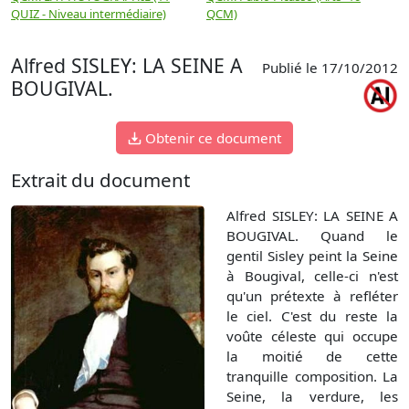
QUIZ - Niveau intermédiaire)
QCM)
N
Alfred SISLEY: LA SEINE A
Publié le 17/10/2012
BOUGIVAL.
Obtenir ce document
Extrait du document
Alfred SISLEY: LA SEINE A
BOUGIVAL. Quand le
gentil Sisley peint la Seine
à Bougival, celle-ci n'est
qu'un prétexte à refléter
le ciel. C'est du reste la
voûte céleste qui occupe
la moitié de cette
tranquille composition. La
Seine, la verdure, les