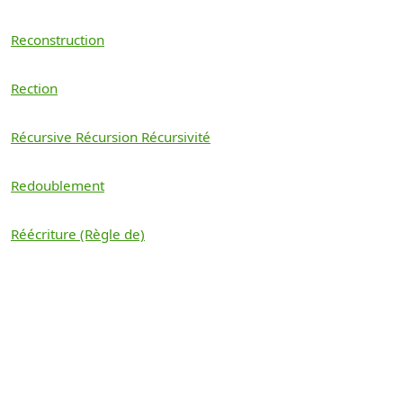
Reconstruction
Rection
Récursive Récursion Récursivité
Redoublement
Réécriture (Règle de)