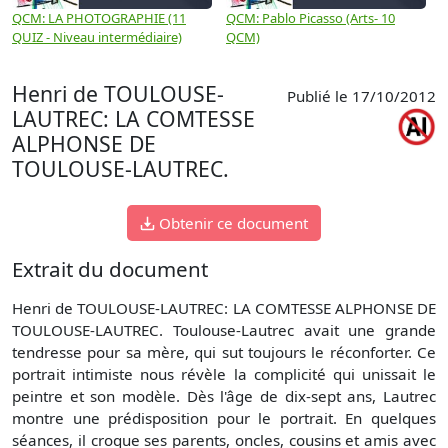
QCM: LA PHOTOGRAPHIE (11
QCM: Pablo Picasso (Arts- 10
Q
QUIZ - Niveau intermédiaire)
QCM)
N
Henri de TOULOUSE-
Publié le 17/10/2012
LAUTREC: LA COMTESSE
ALPHONSE DE
TOULOUSE-LAUTREC.
Obtenir ce document
Extrait du document
Henri de TOULOUSE-LAUTREC: LA COMTESSE ALPHONSE DE
TOULOUSE-LAUTREC. Toulouse-Lautrec avait une grande
tendresse pour sa mère, qui sut toujours le réconforter. Ce
portrait intimiste nous révèle la complicité qui unissait le
peintre et son modèle. Dès l'âge de dix-sept ans, Lautrec
montre une prédisposition pour le portrait. En quelques
séances, il croque ses parents, oncles, cousins et amis avec