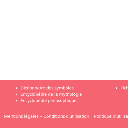
Dictionnaire des symboles
Fic
Encyclopédie de la mythologie
Encyclopédie philosophique
∘
Mentions légales
∘
Conditions d'utilisation
∘
Politique d’utili