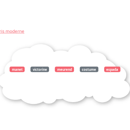
aris moderne
manet
victorine
meurend
costume
espada