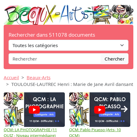
Rechercher dans 511078 documents
Chercher
Accueil
Beaux-Arts
TOULOUSE-LAUTREC Henri : Marie de Jane Avril dansant
→
QCM: LA PHOTOGRAPHIE (11
QCM: Pablo Picasso (Arts- 10
Q
QUIZ - Niveau intermédiaire)
QCM)
N