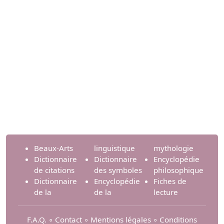
Beaux-Arts
linguistique
mythologie
Dictionnaire
Dictionnaire
Encyclopédie
de citations
des symboles
philosophique
Dictionnaire
Encyclopédie
Fiches de
de la
de la
lecture
F.A.Q.
∘
Contact
∘
Mentions légales
∘
Conditions