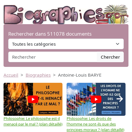
Rechercher dans 511078 documents
Chercher
Accueil
Biographies
Antoine-Louis BARYE
→
Philosophie: Le philosophe est-il
Philosophie: Les droits de
P
menacé par le mal ? (plan détaillé)
l'homme ne sont-ils que des
e
principes moraux ? (plan détaillé)
(