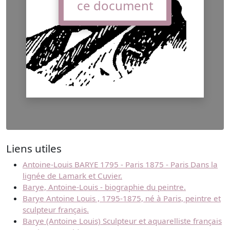
ce document
Liens utiles
Antoine-Louis BARYE 1795 - Paris 1875 - Paris Dans la
lignée de Lamark et Cuvier.
Barye, Antoine-Louis - biographie du peintre.
Barye Antoine Louis , 1795-1875, né à Paris, peintre et
sculpteur français.
Barye (Antoine Louis) Sculpteur et aquarelliste français