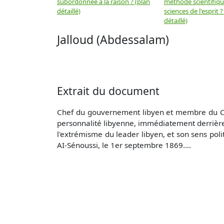
subordonnée à la raison ? (plan
méthode scientifiq
détaillé)
sciences de l'esprit ?
détaillé)
Jalloud (Abdessalam)
Extrait du document
Chef du gouvernement libyen et membre du Con
personnalité libyenne, immédiatement derrière
l'extrémisme du leader libyen, et son sens polit
AI-Sénoussi, le 1er septembre 1869....