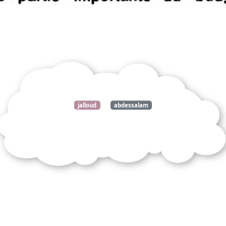
Télécharger
gratuitement ce
jalloud
abdessalam
document