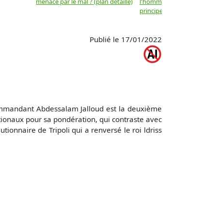
menacé par le mal ? (plan détaillé)
l'homme ne sont-ils que d
principes moraux ? (plan dé
Publié le 17/01/2022
commandant Abdessalam Jalloud est la deuxième
ionaux pour sa pondération, qui contraste avec
tionnaire de Tripoli qui a renversé le roi ldriss