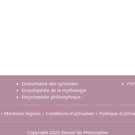
Dictionnaire des symboles
Fic
Encyclopédie de la mythologie
Encyclopédie philosophique
∘
Mentions légales
∘
Conditions d'utilisation
∘
Politique d’utili
Copyright 2026 Devoir de Philosophie