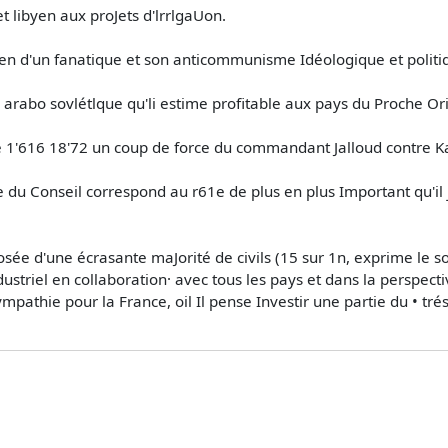
t libyen aux proJets d'lrrlgaUon.
rien d'un fanatique et son anticommunisme Idéologique et polit
arabo­ sovlétlque qu'li estime profitable aux pays du Proche­ Or
 de 1'616 18'72 un coup de force du commandant Jalloud contre K
ce du Conseil correspond au r61e de plus en plus Important qu'il 
e d'une écrasante maJorité de civils (15 sur 1n, exprime le so
ustriel en collaboration· avec tous les pays et dans la perspecti
mpathie pour la France, oil Il pense Investir une partie du • trés