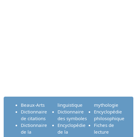
Beaux-Arts
linguistique
mythologie
Dictionnaire
Dictionnaire
Encyclopédie
de citations
des symboles
philosophique
Dictionnaire
Encyclopédie
Fiches de
de la
de la
lecture