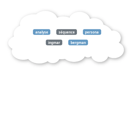
analyse
séquence
persona
ingmar
bergman