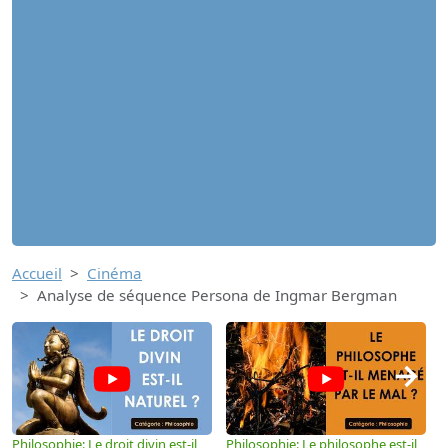
Accueil
Cinéma
Analyse de séquence Persona de Ingmar Bergman
→
Philosophie: Le droit divin est-il
Philosophie: Le philosophe est-il
P