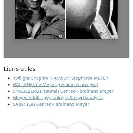
Liens utiles
Twilight Chapitre 1 Auteur : Stephenie MEYER
BALLADES de Meyer (résumé & analyse)
ENGBLBERG (résumé) Conrad-Ferdinand Meyer
Meyer, Adolf - psychologie & psychanalyse.
SAINT (Le) Conrad-Ferdinand Meyer