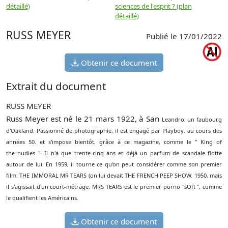
détaillé)
sciences de l'esprit ? (plan
détaillé)
RUSS MEYER
Publié le 17/01/2022
Obtenir ce document
Extrait du document
RUSS MEYER
Russ Meyer est né le 21 mars 1922, à San
Leandro, un faubourg
d'Oakland. Passionné
de photographie, il est engagé par Playboy. au
cours des
années 50. et s'impose bientôt,
grâce à ce magazine, comme le " King of
the
nudies "· Il n'a que trente-cinq ans et déjà un
parfum de scandale flotte
autour de lui. En
1959, il tourne ce qu'on peut considérer
comme son premier
film: THE IMMORAL
MR TEARS (on lui devait THE FRENCH
PEEP SHOW. 1950, mais
il s'agissait d'un
court-métrage. MRS TEARS est le premier
porno "sOft ", comme
le qualifient les Américains.
Obtenir ce document