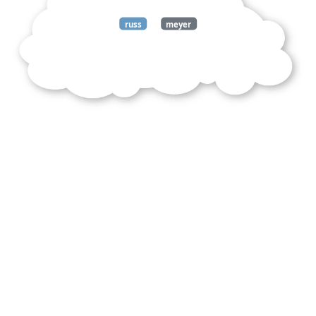
russ
meyer