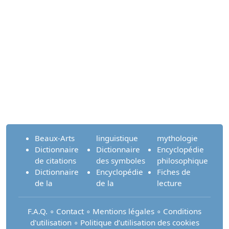
Beaux-Arts
linguistique
mythologie
Dictionnaire
Dictionnaire
Encyclopédie
de citations
des symboles
philosophique
Dictionnaire
Encyclopédie
Fiches de
de la
de la
lecture
F.A.Q.
∘
Contact
∘
Mentions légales
∘
Conditions
d'utilisation
∘
Politique d’utilisation des cookies