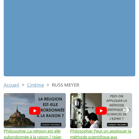
Accueil
Cinéma
RUSS MEYER
→
Philosophie: La religion est-elle
Philosophie: Peut-on appliquer la
P
subordonnée à la raison ? (plan
méthode scientifique aux
n