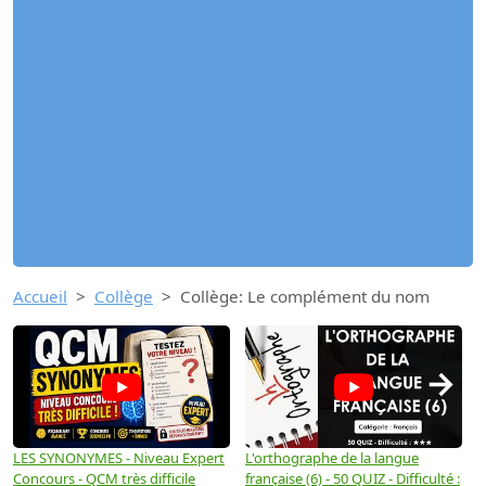
Accueil
Collège
Collège: Le complément du nom
→
LES SYNONYMES - Niveau Expert
L'orthographe de la langue
L
Concours - QCM très difficile
française (6) - 50 QUIZ - Difficulté :
f