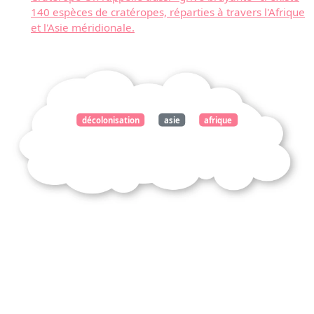
140 espèces de cratéropes, réparties à travers l'Afrique
et l'Asie méridionale.
décolonisation
asie
afrique