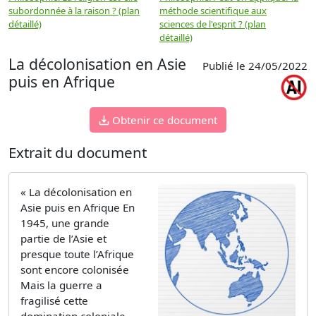
subordonnée à la raison ? (plan
méthode scientifique aux
n
détaillé)
sciences de l'esprit ? (plan
détaillé)
La décolonisation en Asie
Publié le 24/05/2022
puis en Afrique
Obtenir ce document
Extrait du document
« La décolonisation en
Asie puis en Afrique En
1945, une grande
partie de l’Asie et
presque toute l’Afrique
sont encore colonisée
Mais la guerre a
fragilisé cette
domination coloniale.