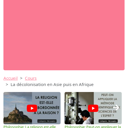
Accueil
Cours
La décolonisation en Asie puis en Afrique
→
Philosophie: La religion est-elle
Philosophie: Peut-on appliquer la
P