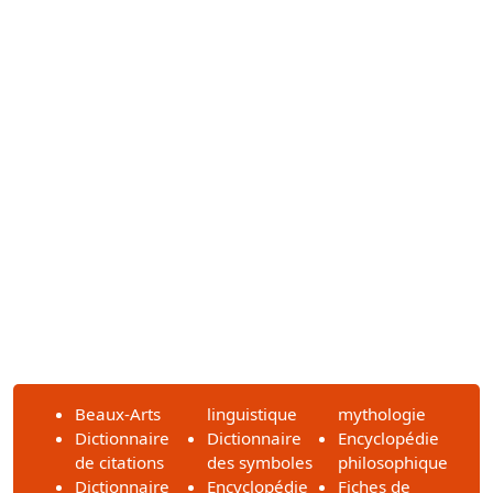
Beaux-Arts
linguistique
mythologie
Dictionnaire
Dictionnaire
Encyclopédie
de citations
des symboles
philosophique
Dictionnaire
Encyclopédie
Fiches de