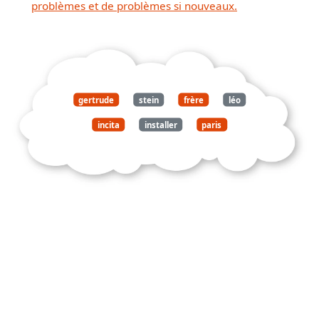
problèmes et de problèmes si nouveaux.
gertrude
stein
frère
léo
incita
installer
paris