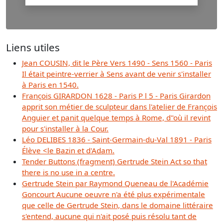
Liens utiles
Jean COUSIN, dit le Père Vers 1490 - Sens 1560 - Paris
Il était peintre-verrier à Sens avant de venir s'installer
à Paris en 1540.
François GIRARDON 1628 - Paris P l 5 - Paris Girardon
apprit son métier de sculpteur dans l'atelier de François
Anguier et panit quelque temps à Rome, d"où il revint
pour s'installer à la Cour.
Léo DELIBES 1836 - Saint-Germain-du-Val 1891 - Paris
Élève <le Bazin et d'Adam.
Tender Buttons (fragment) Gertrude Stein Act so that
there is no use in a centre.
Gertrude Stein par Raymond Queneau de l'Académie
Goncourt Aucune oeuvre n'a été plus expérimentale
que celle de Gertrude Stein, dans le domaine littéraire
s'entend, aucune qui n'ait posé puis résolu tant de