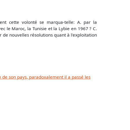
 cette volonté se marqua-telle: A. par la
vec le Maroc, la Tunisie et la Lybie en 1967 ? C.
r de nouvelles résolutions quant à l'exploitation
e de son pays, paradoxalement il a passé les