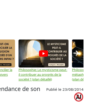
→
cilier la
Philosophie: Le mysticisme peut-
Philosophie: Peut-on lier la
nivers
il contribuer au progrès de la
métaphysique à la physiqu
société ? (plan détaillé)
(plan détaillé)
endance de son
Publié le 23/08/2014