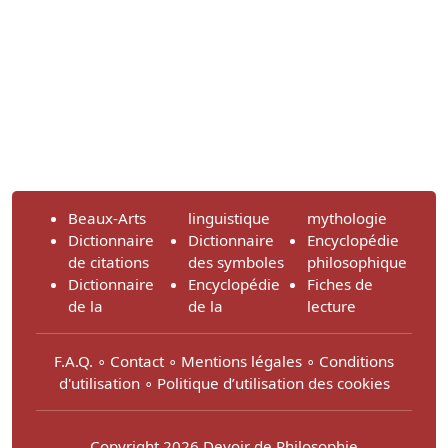
Beaux-Arts
linguistique
mythologie
Dictionnaire
Dictionnaire
Encyclopédie
de citations
des symboles
philosophique
Dictionnaire
Encyclopédie
Fiches de
de la
de la
lecture
F.A.Q.
∘
Contact
∘
Mentions légales
∘
Conditions
d'utilisation
∘
Politique d’utilisation des cookies
Copyright 2026 Devoir de Philosophie