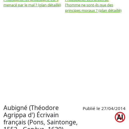
menacé par le mal ? (plan détaillé)
l'homme ne sont-ils que des
e
principes moraux ? (plan détaillé)
(
Aubigné (Théodore
Publié le 27/04/2014
Agrippa d') Écrivain
français (Pons, Saintonge,