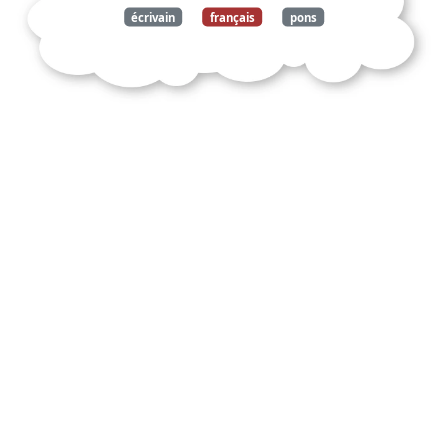
écrivain
français
pons
saintonge
1552
genève
1630