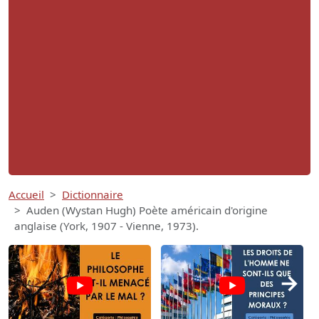
Accueil
Dictionnaire
Auden (Wystan Hugh) Poète américain d'origine
anglaise (York, 1907 - Vienne, 1973).
→