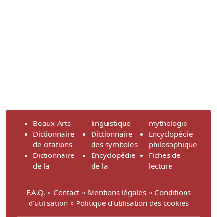
Beaux-Arts
linguistique
mythologie
Dictionnaire
Dictionnaire
Encyclopédie
de citations
des symboles
philosophique
Dictionnaire
Encyclopédie
Fiches de
de la
de la
lecture
F.A.Q.
∘
Contact
∘
Mentions légales
∘
Conditions
d'utilisation
∘
Politique d’utilisation des cookies