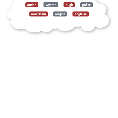
auden
wystan
hugh
poète
américain
origine
anglaise
york
1907
vienne
1973