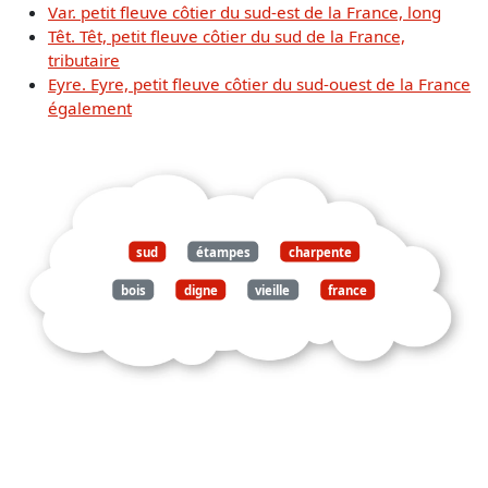
Var. petit fleuve côtier du sud-est de la France, long
Têt. Têt, petit fleuve côtier du sud de la France,
tributaire
Eyre. Eyre, petit fleuve côtier du sud-ouest de la France
également
sud
étampes
charpente
bois
digne
vieille
france
petit
bourg
agricole
simé
bordure
beauce
vallée
juine
gros
ruisseau