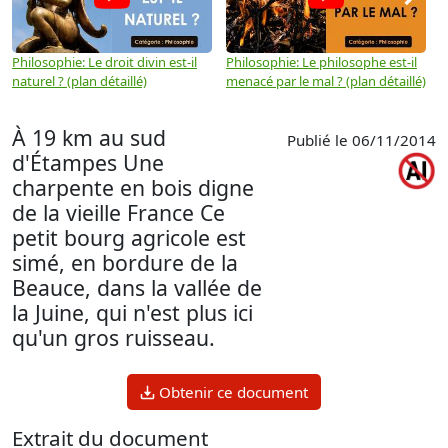
Philosophie: Le droit divin est-il
Philosophie: Le philosophe est-il
P
naturel ? (plan détaillé)
menacé par le mal ? (plan détaillé)
l
p
À 19 km au sud
Publié le 06/11/2014
d'Étampes Une
charpente en bois digne
de la vieille France Ce
petit bourg agricole est
simé, en bordure de la
Beauce, dans la vallée de
la Juine, qui n'est plus ici
qu'un gros ruisseau.
Obtenir ce document
Extrait du document