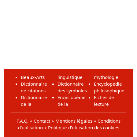
Beaux-Arts
linguistique
mythologie
Dictionnaire
Dictionnaire
Encyclopédie
de citations
des symboles
philosophique
Dictionnaire
Encyclopédie
Fiches de
de la
de la
lecture
F.A.Q.
∘
Contact
∘
Mentions légales
∘
Conditions
d'utilisation
∘
Politique d’utilisation des cookies