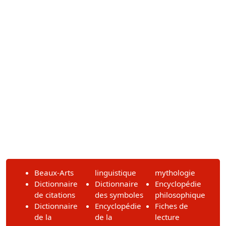
Beaux-Arts
linguistique
mythologie
Dictionnaire
Dictionnaire
Encyclopédie
de citations
des symboles
philosophique
Dictionnaire
Encyclopédie
Fiches de
de la
de la
lecture