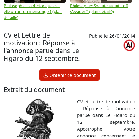
Philosophie: La rhétorique est-
Philosophie: Socrate aurait il dû
P
elle un art du mensonge ? (plan
s'évader ? (plan détaillé)
s
détaillé)
(
CV et Lettre de
Publié le 26/01/2014
motivation : Réponse à
l'annonce parue dans Le
Figaro du 12 septembre.
Obtenir ce document
Extrait du document
CV et Lettre de motivation
: Réponse à l'annonce
parue dans Le Figaro du
12 septembre.
Apostrophe, Votre
annonce concernant le