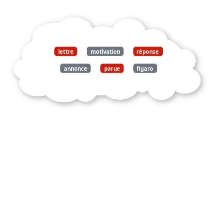
lettre
motivation
réponse
annonce
parue
figaro
septembre