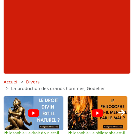
Accueil
Divers
La production des grands hommes, Godelier
→
Philosophie: Le droit divin est-il
Philosophie: Le philosophe est-il
P