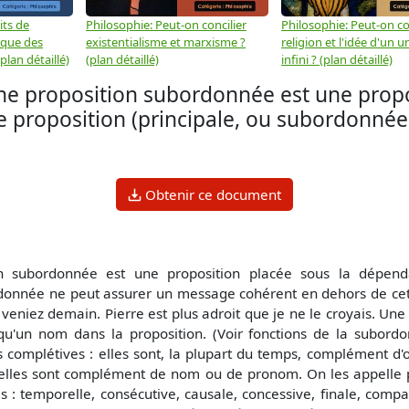
its de
Philosophie: Peut-on concilier
Philosophie: Peut-on con
 que des
existentialisme et marxisme ?
religion et l'idée d'un u
plan détaillé)
(plan détaillé)
infini ? (plan détaillé)
e proposition subordonnée est une propo
 proposition (principale, ou subordonnée
Obtenir ce document
n subordonnée est une proposition placée sous la dépendan
donnée ne peut assurer un message cohérent en dehors de cet
us veniez demain. Pierre est plus adroit que je ne le croyais. U
'un nom dans la proposition. (Voir fonctions de la subordon
 complétives : elles sont, la plupart du temps, complément d'obj
 : elles sont complément de nom ou de pronom. On les appelle par
s : temporelle, consécutive, causale, concessive, finale, compar