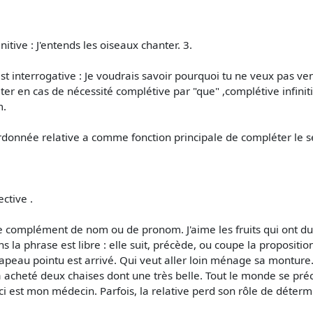
initive : J'entends les oiseaux chanter. 3.
est interrogative : Je voudrais savoir pourquoi tu ne veux pas ven
r en cas de nécessité complétive par "que" ,complétive infinitive
m.
bordonnée relative a comme fonction principale de compléter le 
ctive .
de complément de nom ou de pronom. J'aime les fruits qui ont d
la phrase est libre : elle suit, précède, ou coupe la propositio
au pointu est arrivé. Qui veut aller loin ménage sa monture. El
 Il a acheté deux chaises dont une très belle. Tout le monde se préc
i est mon médecin. Parfois, la relative perd son rôle de détermi