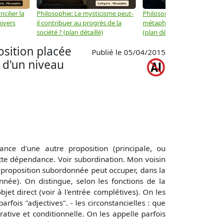
cilier la
Philosophie: Le mysticisme peut-
Philosophie: Peut-on lier la
nivers
il contribuer au progrès de la
métaphysique à la physiqu
société ? (plan détaillé)
(plan détaillé)
sition placée
Publié le 05/04/2015
 d'un niveau
ce d'une autre proposition (principale, ou
te dépendance. Voir subordination. Mon voisin
ne proposition subordonnée peut occuper, dans la
née). On distingue, selon les fonctions de la
et direct (voir à l'entrée complétives). On les
fois "adjectives". - les circonstancielles : que
ative et conditionnelle. On les appelle parfois