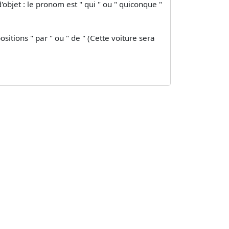
objet : le pronom est " qui " ou " quiconque "
sitions " par " ou " de " (Cette voiture sera