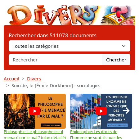
Rechercher dans 511078 documents
Chercher
Accueil
Divers
Suicide, le [Émile Durkheim] - sociologie.
→
Philosophie: Le philosophe est-il
Philosophie: Les droits de
P
menacé par le mal ? (plan détaillé)
l'homme ne sont-ils que des
e