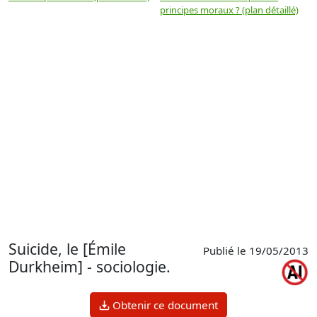
principes moraux ? (plan détaillé)
(
Suicide, le [Émile
Publié le 19/05/2013
Durkheim] - sociologie.
Obtenir ce document