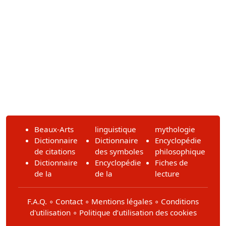
Beaux-Arts
linguistique
mythologie
Dictionnaire
Dictionnaire
Encyclopédie
de citations
des symboles
philosophique
Dictionnaire
Encyclopédie
Fiches de
de la
de la
lecture
F.A.Q.
∘
Contact
∘
Mentions légales
∘
Conditions
d'utilisation
∘
Politique d’utilisation des cookies