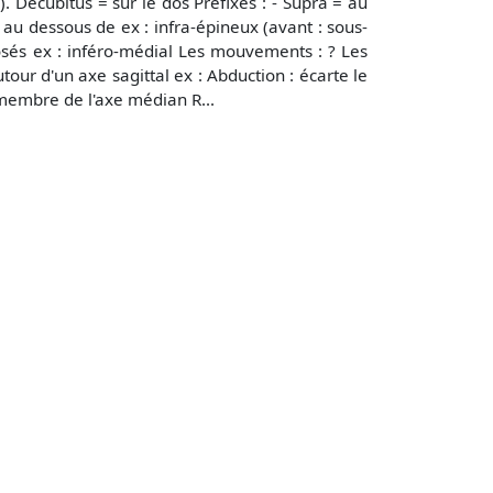
). Décubitus = sur le dos Préfixes : - Supra = au
 au dessous de ex : infra-épineux (avant : sous-
osés ex : inféro-médial Les mouvements : ? Les
our d'un axe sagittal ex : Abduction : écarte le
membre de l'axe médian R...