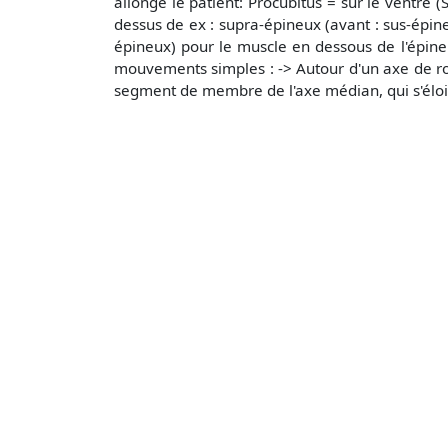
allonge le patient: Procubitus = sur le ventre (
dessus de ex : supra-épineux (avant : sus-épine
épineux) pour le muscle en dessous de l'épine
mouvements simples : -> Autour d'un axe de rota
segment de membre de l'axe médian, qui s'éloi