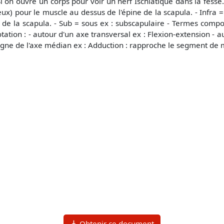
Si on ouvre un corps pour voir un nerf Ischiatique dans la fesse.
ux) pour le muscle au dessus de l'épine de la scapula. - Infra =
 de la scapula. - Sub = sous ex : subscapulaire - Termes comp
tion : - autour d'un axe transversal ex : Flexion-extension - aut
gne de l'axe médian ex : Adduction : rapproche le segment de 
Obtenir ce document