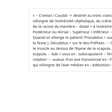
« – Cranial / Caudal → destiné au tronc crani
s'éloigne de l'extrémité céphalique, du crâ
de la racine du membre – distal = à l'extrém
Postérieur ou dorsal – Supérieur / Inférieur –
Quand on allonge le patient: Procubitus = sur
la fesse.). Décubitus = sur le dos Préfixes : 
le muscle au dessus de l'épine de la scapula.
scapula. – Sub = sous ex : subscapulaire –
rotation : – autour d'un axe transversal ex :
qui s'éloigne de l'axe médian ex : Adductio