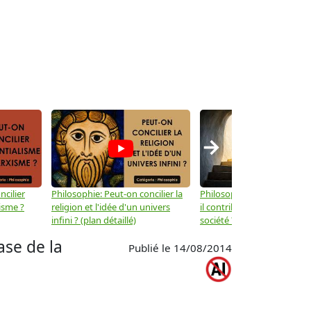
→
ncilier
Philosophie: Peut-on concilier la
Philosophie: Le mysticisme
isme ?
religion et l'idée d'un univers
il contribuer au progrès de 
infini ? (plan détaillé)
société ? (plan détaillé)
ase de la
Publié le 14/08/2014