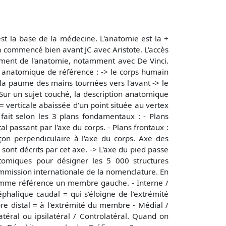
t la base de la médecine. L'anatomie est la +
 a commencé bien avant JC avec Aristote. L'accès
pement de l'anatomie, notamment avec De Vinci.
n anatomique de référence : -> le corps humain
la paume des mains tournées vers l'avant -> le
\ Sur un sujet couché, la description anatomique
 = verticale abaissée d'un point située au vertex
fait selon les 3 plans fondamentaux : - Plans
al passant par l'axe du corps. - Plans frontaux :
çon perpendiculaire à l'axe du corps. Axe des
ont décrits par cet axe. -> L'axe du pied passe
omiques pour désigner les 5 000 structures
mmission internationale de la nomenclature. En
comme référence un membre gauche. - Interne /
éphalique caudal = qui s'éloigne de l'extrémité
re distal = à l'extrémité du membre - Médial /
atéral ou ipsilatéral / Controlatéral. Quand on