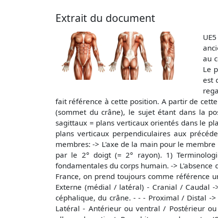
Extrait du document
UE5 
anci
au c
Le p
est 
rega
fait référence à cette position. A partir de cet
(sommet du crâne), le sujet étant dans la po
sagittaux = plans verticaux orientés dans le pla
plans verticaux perpendiculaires aux précéde
membres: -> L'axe de la main pour le membre su
par le 2° doigt (= 2° rayon). 1) Terminol
fondamentales du corps humain. -> L'absence d
France, on prend toujours comme référence un
Externe (médial / latéral) - Cranial / Caudal 
céphalique, du crâne. - - - Proximal / Distal
Latéral - Antérieur ou ventral / Postérieur ou