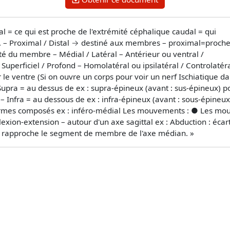
al = ce qui est proche de l'extrémité céphalique caudal = qui
ne. – Proximal / Distal → destiné aux membres – proximal=proch
ité du membre – Médial / Latéral – Antérieur ou ventral /
 Superficiel / Profond – Homolatéral ou ipsilatéral / Controlatéra
 le ventre (Si on ouvre un corps pour voir un nerf Ischiatique d
– Supra = au dessus de ex : supra-épineux (avant : sus-épineux) p
 – Infra = au dessous de ex : infra-épineux (avant : sous-épineu
 Termes composés ex : inféro-médial Les mouvements : ● Les mo
 Flexion-extension – autour d'un axe sagittal ex : Abduction : é
n : rapproche le segment de membre de l'axe médian. »