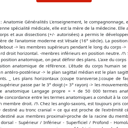
: Anatomie Généralités L'enseignement, le compagnonnage, es
enne spécialité médicale, elle est la mère de la médecine. Elle
orps et aux dissections (+/- autorisées) a permis le dévelop
ère de l'anatomie moderne est Vésale (16° siècle). La positio
debout -> les membres supérieurs pendant le long du corps -> 
rd droit horizontal. -menbres inférieurs en position neutre. /!
te position anatomique, on peut définir des plans. L'axe du corps
sition anatomique de référence. L'étude du corps humain se 
n antéro-postérieur -> le plan sagittal médian est le plan sagitt
nts. _ Les plans horizontaux (coupe transverse.):coupe de fa
périeur passe par le 3° doigt (= 3° rayon) -> les mouvements s
ogie anatomique Langage propre = + de 50 000 termes anat
e concordance entre les termes anatomiques a conduit à la co
 membre droit. /!\ Chez les anglo-saxons, est toujours pris 
-> destiné au tronc cranial = ce qui est proche de l'extrémité c
 -> destiné aux membres proximal=proche de la racine du memb
 dorsal - Supérieur / Inférieur - Superficiel / Profond - Homol