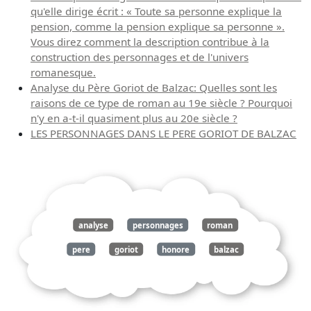
qu'elle dirige écrit : « Toute sa personne explique la
pension, comme la pension explique sa personne ».
Vous direz comment la description contribue à la
construction des personnages et de l'univers
romanesque.
Analyse du Père Goriot de Balzac: Quelles sont les
raisons de ce type de roman au 19e siècle ? Pourquoi
n'y en a-t-il quasiment plus au 20e siècle ?
LES PERSONNAGES DANS LE PERE GORIOT DE BALZAC
analyse
personnages
roman
pere
goriot
honore
balzac