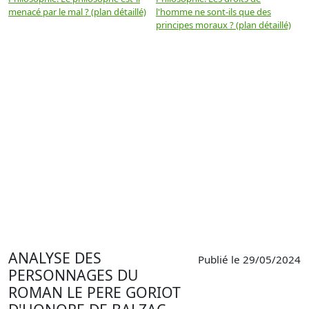
menacé par le mal ? (plan détaillé)
l'homme ne sont-ils que des
e
principes moraux ? (plan détaillé)
(
ANALYSE DES
Publié le 29/05/2024
PERSONNAGES DU
ROMAN LE PERE GORIOT