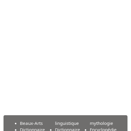
Beaux-Arts
linguistique
mythologie
Dictionnaire
Dictionnaire
Encyclopédie