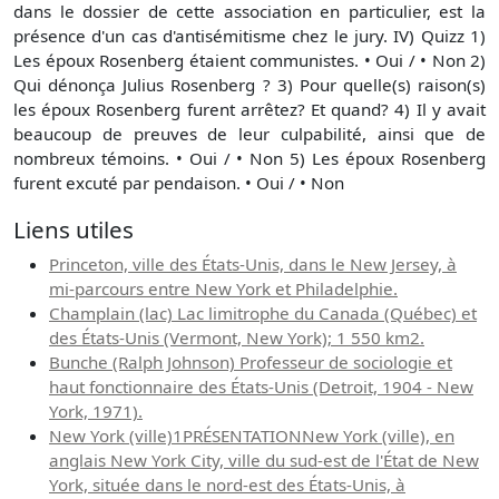
dans le dossier de cette association en particulier, est la
présence d'un cas d'antisémitisme chez le jury. IV) Quizz 1)
Les époux Rosenberg étaient communistes. • Oui / • Non 2)
Qui dénonça Julius Rosenberg ? 3) Pour quelle(s) raison(s)
les époux Rosenberg furent arrêtez? Et quand? 4) Il y avait
beaucoup de preuves de leur culpabilité, ainsi que de
nombreux témoins. • Oui / • Non 5) Les époux Rosenberg
furent excuté par pendaison. • Oui / • Non
Liens utiles
Princeton, ville des États-Unis, dans le New Jersey, à
mi-parcours entre New York et Philadelphie.
Champlain (lac) Lac limitrophe du Canada (Québec) et
des États-Unis (Vermont, New York); 1 550 km2.
Bunche (Ralph Johnson) Professeur de sociologie et
haut fonctionnaire des États-Unis (Detroit, 1904 - New
York, 1971).
New York (ville)1PRÉSENTATIONNew York (ville), en
anglais New York City, ville du sud-est de l'État de New
York, située dans le nord-est des États-Unis, à