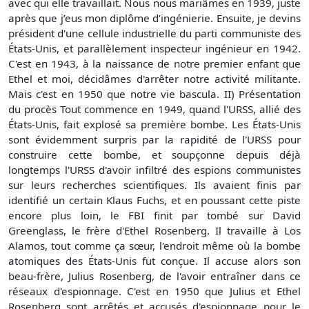
avec qui elle travaillait. Nous nous mariâmes en 1939, juste
après que j’eus mon diplôme d’ingénierie. Ensuite, je devins
président d'une cellule industrielle du parti communiste des
États-Unis, et parallèlement inspecteur ingénieur en 1942.
C'est en 1943, à la naissance de notre premier enfant que
Ethel et moi, décidâmes d'arrêter notre activité militante.
Mais c'est en 1950 que notre vie bascula. II) Présentation
du procès Tout commence en 1949, quand l'URSS, allié des
États-Unis, fait explosé sa première bombe. Les États-Unis
sont évidemment surpris par la rapidité de l'URSS pour
construire cette bombe, et soupçonne depuis déjà
longtemps l'URSS d'avoir infiltré des espions communistes
sur leurs recherches scientifiques. Ils avaient finis par
identifié un certain Klaus Fuchs, et en poussant cette piste
encore plus loin, le FBI finit par tombé sur David
Greenglass, le frère d'Ethel Rosenberg. Il travaille à Los
Alamos, tout comme ça sœur, l'endroit même où la bombe
atomiques des États-Unis fut conçue. Il accuse alors son
beau-frère, Julius Rosenberg, de l'avoir entraîner dans ce
réseaux d'espionnage. C'est en 1950 que Julius et Ethel
Rosenberg sont arrêtés et accusés d'espionnage pour le