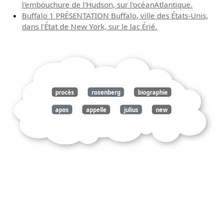
l'embouchure de l'Hudson, sur l'océanAtlantique.
Buffalo 1 PRÉSENTATION Buffalo, ville des États-Unis,
dans l'État de New York, sur le lac Érié.
procès
rosenberg
biographie
apos
appelle
julius
new
york
états
unis
1918
famille
juive