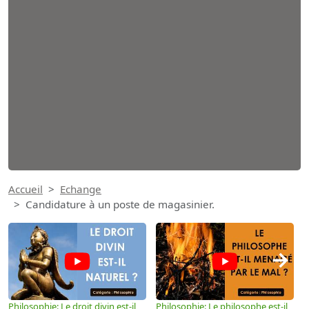
Accueil
Echange
Candidature à un poste de magasinier.
→
Philosophie: Le droit divin est-il
Philosophie: Le philosophe est-il
P