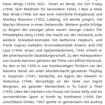
Have Wings (1939; SOS - Feuer an Bord), His Girl Friday
(1940; Sein Mädchen für besondere Fälle), I Was a Male
War Bride (1948; Ich war eine männliche Kriegsbraut) und
Monkey Business (1952; Liebling, ich werde jünger), mit
Marilyn Monroe in einer Nebenrolle. Weitere große Erfolge
zu Beginn der vierziger Jahre waren George Cukors The
Philadelphia Story (1940; Die Nacht vor der Hochzeit), eine
weitere Screwball-Komödie mit Katherine Hepburn, und
Frank Capras makabre Kriminalkomödie Arsenic and Old
Lace (1944; Arsen und Spitzenhäubchen). 1942 erhielt er
die amerikanische Staatsbürgerschaft. Zu den Höhepunkten
von Grants Karriere gehören die Filme von Alfred Hitchcock,
für den er bis 1959 in vier hochkarätigen Thrillern vor der
Kamera stand: als unter Mordverdacht geratener Playboy
in Suspicion (1941; Verdacht), als Agent der Abwehr in
Notorious (1946; Berüchtigt) an der Seite von Ingrid
Bergman, als galanter Meisterdieb in To Catch a Thief
(1955; Über den Dächern von Nizza) mit Grace Kelly und als
vermeintlicher Spion in North by Northwest (1959; Der
unsichtbare Dritte). 1963 spielte er gemeinsam mit Audrey