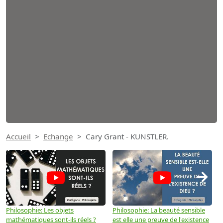
Accueil
Echange
Cary Grant - KUNSTLER.
→
Philosophie: Les objets
Philosophie: La beauté sensible
P
mathématiques sont-ils réels ?
est elle une preuve de l'existence
p