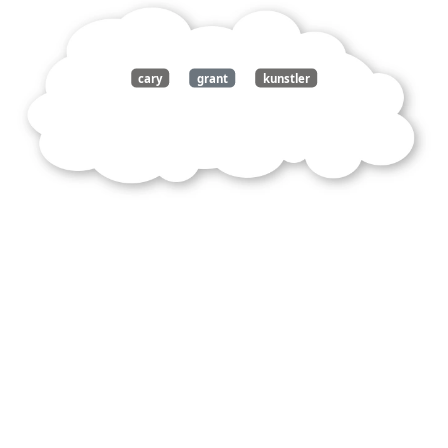
cary
grant
kunstler