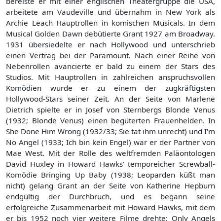
bereiste er mit einer englischen Theatergruppe die USA,
arbeitete am Vaudeville und übernahm in New York als
Archie Leach Hauptrollen in komischen Musicals. In dem
Musical Golden Dawn debütierte Grant 1927 am Broadway.
1931 übersiedelte er nach Hollywood und unterschrieb
einen Vertrag bei der Paramount. Nach einer Reihe von
Nebenrollen avancierte er bald zu einem der Stars des
Studios. Mit Hauptrollen in zahlreichen anspruchsvollen
Komödien wurde er zu einem der zugkräftigsten
Hollywood-Stars seiner Zeit. An der Seite von Marlene
Dietrich spielte er in Josef von Sternbergs Blonde Venus
(1932; Blonde Venus) einen begüterten Frauenhelden. In
She Done Him Wrong (1932/33; Sie tat ihm unrecht) und I'm
No Angel (1933; Ich bin kein Engel) war er der Partner von
Mae West. Mit der Rolle des weltfremden Paläontologen
David Huxley in Howard Hawks' temporeicher Screwball-
Komödie Bringing Up Baby (1938; Leoparden küßt man
nicht) gelang Grant an der Seite von Katherine Hepburn
endgültig der Durchbruch, und es begann seine
erfolgreiche Zusammenarbeit mit Howard Hawks, mit dem
er bis 1952 noch vier weitere Filme drehte: Only Angels