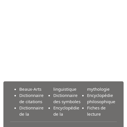
Beaux-Arts
linguistique
mythologie
Dictionnaire
Dictionnaire
Encyclopédie
de citations
des symboles
philosophique
Dictionnaire
Encyclopédie
Fiches de
de la
de la
lecture