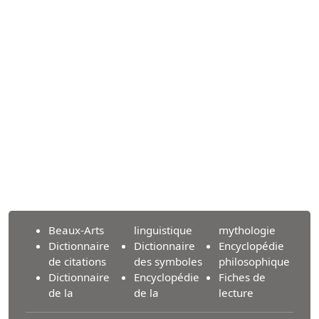
Beaux-Arts
linguistique
mythologie
Dictionnaire
Dictionnaire
Encyclopédie
de citations
des symboles
philosophique
Dictionnaire
Encyclopédie
Fiches de
de la
de la
lecture