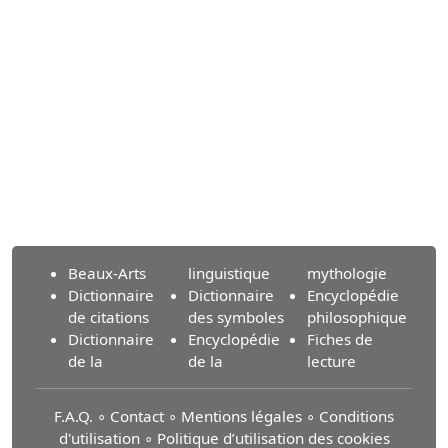
Beaux-Arts
linguistique
mythologie
Dictionnaire
Dictionnaire
Encyclopédie
de citations
des symboles
philosophique
Dictionnaire
Encyclopédie
Fiches de
de la
de la
lecture
F.A.Q.
∘
Contact
∘
Mentions légales
∘
Conditions
d'utilisation
∘
Politique d’utilisation des cookies