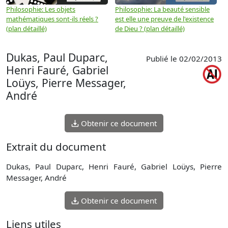
Philosophie: Les objets
Philosophie: La beauté sensible
P
mathématiques sont-ils réels ?
est elle une preuve de l'existence
p
(plan détaillé)
de Dieu ? (plan détaillé)
Dukas, Paul Duparc,
Publié le 02/02/2013
Henri Fauré, Gabriel
Loüys, Pierre Messager,
André
Obtenir ce document
Extrait du document
Dukas, Paul Duparc, Henri Fauré, Gabriel Loüys, Pierre
Messager, André
Obtenir ce document
Liens utiles