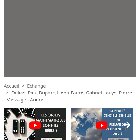
Accueil
Echange
Dukas, Paul Duparc, Henri Fauré, Gabriel Loüys, Pierre
Messager, André
→