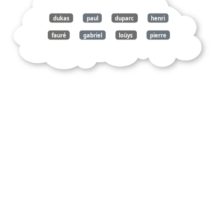
dukas
paul
duparc
henri
fauré
gabriel
loüys
pierre
messager
andré