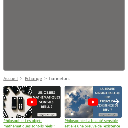
Accueil
Echange
hanneton.
→
Philosophie: Les objets
Philosophie: La beauté sensible
P
mathématiques sont-ils réels ?
est elle une preuve de l'existence
p