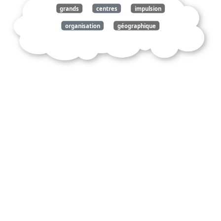
grands
centres
impulsion
organisation
géographique
monde