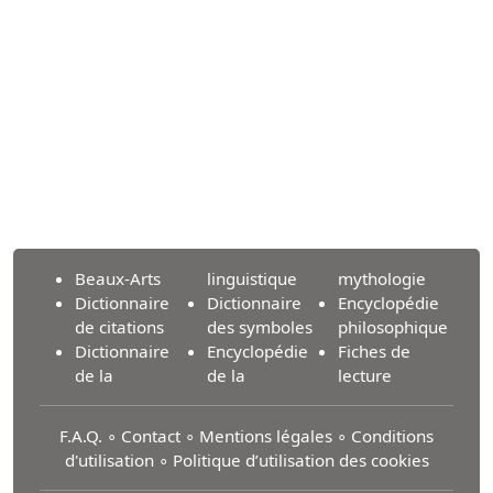
Beaux-Arts
linguistique
mythologie
Dictionnaire
Dictionnaire
Encyclopédie
de citations
des symboles
philosophique
Dictionnaire
Encyclopédie
Fiches de
de la
de la
lecture
F.A.Q.
∘
Contact
∘
Mentions légales
∘
Conditions
d'utilisation
∘
Politique d’utilisation des cookies