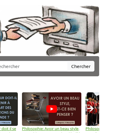
Chercher
→
doit il se
Philosophie: Avoir un beau style,
Philosophie: Le pouvoir po