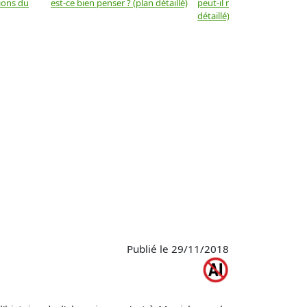
tions du
est-ce bien penser ? (plan détaillé)
peut-il reposer sur la vertu
détaillé)
Publié le 29/11/2018