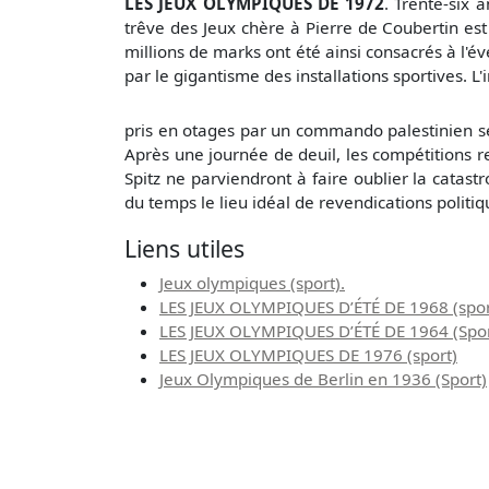
LES JEUX OLYMPIQUES DE 1972
. Trente-six 
trêve des Jeux chère à Pierre de Coubertin est
millions de marks ont été ainsi consacrés à l'
par le gigantisme des installations sportives. L
pris en otages par un commando palestinien se 
Après une journée de deuil, les compétitions re
Spitz ne parviendront à faire oublier la catast
du temps le lieu idéal de revendications politiq
Liens utiles
Jeux olympiques (sport).
LES JEUX OLYMPIQUES D’ÉTÉ DE 1968 (spor
LES JEUX OLYMPIQUES D’ÉTÉ DE 1964 (Spor
LES JEUX OLYMPIQUES DE 1976 (sport)
Jeux Olympiques de Berlin en 1936 (Sport)