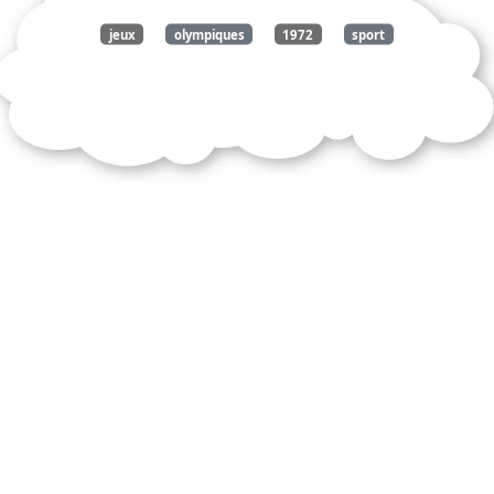
jeux
olympiques
1972
sport