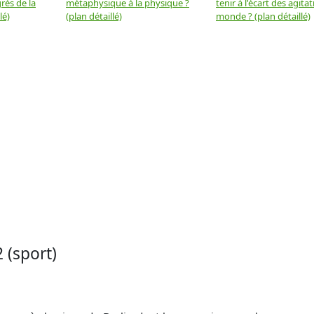
rès de la
métaphysique à la physique ?
tenir à l'écart des agita
lé)
(plan détaillé)
monde ? (plan détaillé)
(sport)