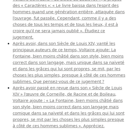
des « Caractères »: « Le livre baissa dans l'esprit des
hommes quand une génération entière, attaquée dans
l'ouvrage, fut passée. Cependant, comme il y a des
choses de tous les temps et de tous les lieux, il est à
croire qu'il ne sera jamais oublié ». Étudiez ce
jugement.
Après avoir, dans son Siècle de Louis XIV, vanté les
principaux auteurs de ce temps, Voltaire ajoute: La
Fontaine, bien moins châtié dans son style, bien moins
correct dans son langage, mais unique dans sa naïveté
et dans les grâces qui lui sont propres, se mit, par les
choses les plus simples, presque à côté de ces hommes
sublimes. Que pensez-vous de ce jugement ?
Après avoir passé en revue dans son « Siècle de Louis
XIV » l'œuvre de Corneille, de Racine et de Boileau,
Voltaire ajoute : « La Fontaine, bien moins châtié dans
son style, bien moins correct dans son langage mais
comique dans sa naïveté et dans les grâces qui lui sont
propres, se mit par les choses les plus simples presque
à côté de ces hommes sublimes ». Appréciez.