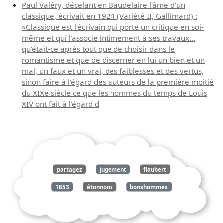
Paul Valéry, décelant en Baudelaire l'âme d'un
classique, écrivait en 1924 (Variété II, Gallimard) :
«Classique est l'écrivain qui porte un critique en soi-
même et qui l'associe intimement à ses travaux...
qu'était-ce après tout que de choisir dans le
romantisme et que de discerner en lui un bien et un
mal, un faux et un vrai, des faiblesses et des vertus,
sinon faire à l'égard des auteurs de la première moitié
du XIXe siècle ce que les hommes du temps de Louis
XIV ont fait à l'égard d
partagez
jugement
flaubert
1853
étonnons
bonshommes
siècle
louis
xiv
hommes
énorme
génie
ébahissements