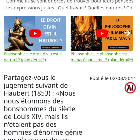
Comme ils se sont efforcés de trouver pour leurs pensées
les expressions justes ! Quel travail ! Quelles natures ! Co
→
Philosophie: Le droit divin est-il
Philosophie: Le philosophe est-il
P
naturel ? (plan détaillé)
menacé par le mal ? (plan détaillé)
l
p
Partagez-vous le
Publié le 02/03/2011
jugement suivant de
Flaubert (1853) : «Nous
nous étonnons des
bonshommes du siècle
de Louis XIV, mais ils
n'étaient pas des
hommes d'énorme génie
; on n'a aucun de ces