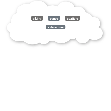
viking
sonde
spatiale
astronomie