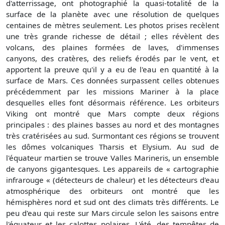
d'atterrissage, ont photographié la quasi-totalité de la
surface de la planète avec une résolution de quelques
centaines de mètres seulement. Les photos prises recèlent
une très grande richesse de détail ; elles révèlent des
volcans, des plaines formées de laves, d'immenses
canyons, des cratères, des reliefs érodés par le vent, et
apportent la preuve qu'il y a eu de l'eau en quantité à la
surface de Mars. Ces données surpassent celles obtenues
précédemment par les missions Mariner à la place
desquelles elles font désormais référence. Les orbiteurs
Viking ont montré que Mars compte deux régions
principales : des plaines basses au nord et des montagnes
très cratérisées au sud. Surmontant ces régions se trouvent
les dômes volcaniques Tharsis et Elysium. Au sud de
l'équateur martien se trouve Valles Marineris, un ensemble
de canyons gigantesques. Les appareils de « cartographie
infrarouge « (détecteurs de chaleur) et les détecteurs d'eau
atmosphérique des orbiteurs ont montré que les
hémisphères nord et sud ont des climats très différents. Le
peu d'eau qui reste sur Mars circule selon les saisons entre
l'équateur et les calottes polaires. L'été, des tempêtes de