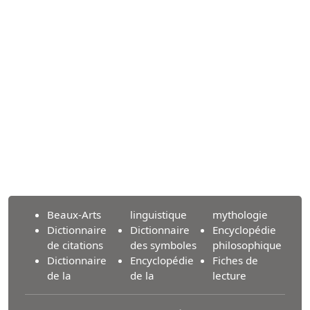
Beaux-Arts
linguistique
mythologie
Dictionnaire
Dictionnaire
Encyclopédie
de citations
des symboles
philosophique
Dictionnaire
Encyclopédie
Fiches de
de la
de la
lecture