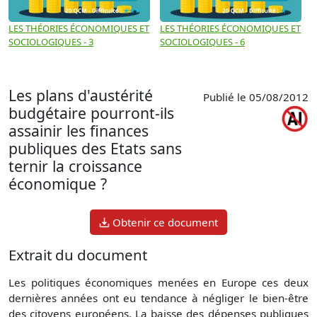
LES THÉORIES ÉCONOMIQUES ET
LES THÉORIES ÉCONOMIQUES ET
P
SOCIOLOGIQUES - 3
SOCIOLOGIQUES - 6
e
D
Les plans d'austérité
Publié le 05/08/2012
budgétaire pourront-ils
assainir les finances
publiques des Etats sans
ternir la croissance
économique ?
Obtenir ce document
Extrait du document
Les politiques économiques menées en Europe ces deux
dernières années ont eu tendance à négliger le bien-être
des citoyens européens. La baisse des dépenses publiques