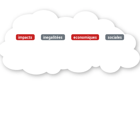
gratuitement ce
document
impacts
inegalitées
economiques
sociales