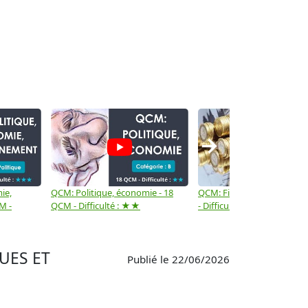
→
ie,
QCM: Politique, économie - 18
QCM: Finances - Niveau 3 
M -
QCM - Difficulté : ★★
- Difficulté : ★★★
UES ET
Publié le 22/06/2026