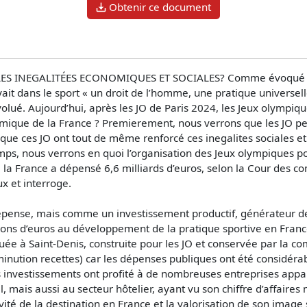
Obtenir ce document
 LES INEGALITÉES ECONOMIQUES ET SOCIALES? Comme évoqué sur
it dans le sport « un droit de l’homme, une pratique universelle
évolué. Aujourd’hui, après les JO de Paris 2024, les Jeux olympiq
nomique de la France ? Premierement, nous verrons que les JO p
que ces JO ont tout de même renforcé ces inegalites sociales et
s, nous verrons en quoi l’organisation des Jeux olympiques pou
la France a dépensé 6,6 milliards d’euros, selon la Cour des com
ux et interroge.
épense, mais comme un investissement productif, générateur de
ions d’euros au développement de la pratique sportive en Franc
située à Saint-Denis, construite pour les JO et conservée par la
ution recettes) car les dépenses publiques ont été considérabl
ces investissements ont profité à de nombreuses entreprises appa
, mais aussi au secteur hôtelier, ayant vu son chiffre d’affaires 
vité de la destination en France et la valorisation de son image 