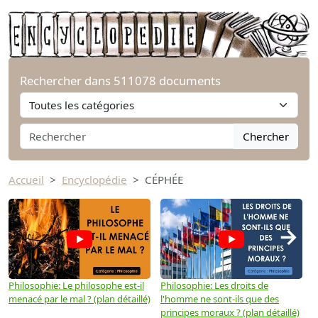
Rechercher dans 511078 documents
Chercher
Accueil
Encyclopédie
CÉPHÉE
→
Philosophie: Le philosophe est-il
Philosophie: Les droits de
P
menacé par le mal ? (plan détaillé)
l'homme ne sont-ils que des
e
principes moraux ? (plan détaillé)
(