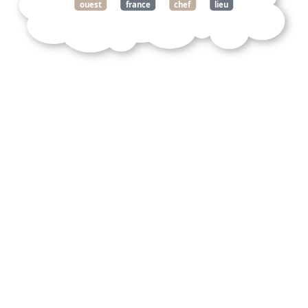
ouest
france
chef
lieu
arrondissement