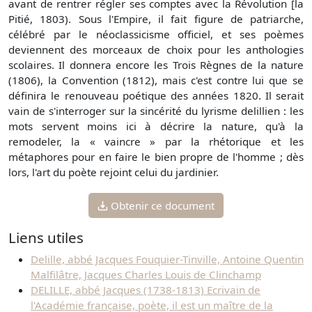
avant de rentrer régler ses comptes avec la Révolution [la
Pitié, 1803). Sous l'Empire, il fait figure de patriarche,
célébré par le néoclassicisme officiel, et ses poèmes
deviennent des morceaux de choix pour les anthologies
scolaires. Il donnera encore les Trois Règnes de la nature
(1806), la Convention (1812), mais c'est contre lui que se
définira le renouveau poétique des années 1820. Il serait
vain de s'interroger sur la sincérité du lyrisme delillien : les
mots servent moins ici à décrire la nature, qu'à la
remodeler, la « vaincre » par la rhétorique et les
métaphores pour en faire le bien propre de l'homme ; dès
lors, l'art du poète rejoint celui du jardinier.
Obtenir ce document
Liens utiles
Delille, abbé Jacques Fouquier-Tinville, Antoine Quentin
Malfilâtre, Jacques Charles Louis de Clinchamp
DELILLE, abbé Jacques (1738-1813) Ecrivain de
l'Académie française, poète, il est un maître de la