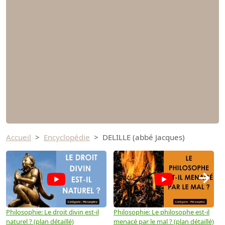
Accueil
Encyclopédie
DELILLE (abbé Jacques)
→
Philosophie: Le droit divin est-il
Philosophie: Le philosophe est-il
P
naturel ? (plan détaillé)
menacé par le mal ? (plan détaillé)
l