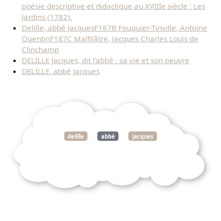
poésie descriptive et didactique au XVIIIe siècle : Les
Jardins (1782).
Delille, abbé JacquesF187B Fouquier-Tinville, Antoine
QuentinF187C Malfilâtre, Jacques Charles Louis de
Clinchamp
DELILLE Jacques, dit l'abbé : sa vie et son oeuvre
DELILLE, abbé Jacques
delille
abbé
jacques