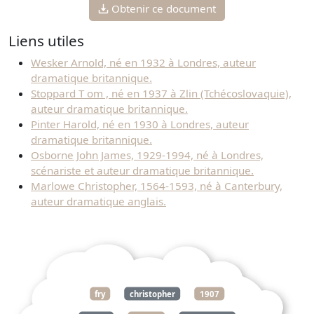
Obtenir ce document
Liens utiles
Wesker Arnold, né en 1932 à Londres, auteur
dramatique britannique.
Stoppard T om , né en 1937 à Zlin (Tchécoslovaquie),
auteur dramatique britannique.
Pinter Harold, né en 1930 à Londres, auteur
dramatique britannique.
Osborne John James, 1929-1994, né à Londres,
scénariste et auteur dramatique britannique.
Marlowe Christopher, 1564-1593, né à Canterbury,
auteur dramatique anglais.
fry
christopher
1907