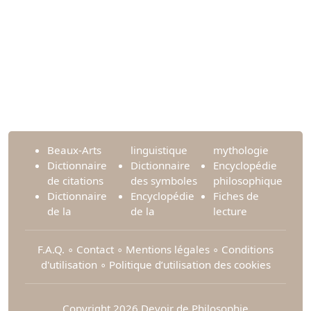
Beaux-Arts
linguistique
mythologie
Dictionnaire
Dictionnaire
Encyclopédie
de citations
des symboles
philosophique
Dictionnaire
Encyclopédie
Fiches de
de la
de la
lecture
F.A.Q.
∘
Contact
∘
Mentions légales
∘
Conditions
d'utilisation
∘
Politique d’utilisation des cookies
Copyright 2026 Devoir de Philosophie