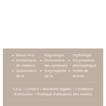
Beaux-Arts
linguistique
mythologie
Dictionnaire
Dictionnaire
Encyclopédie
de citations
des symboles
philosophique
Dictionnaire
Encyclopédie
Fiches de
de la
de la
lecture
F.A.Q.
∘
Contact
∘
Mentions légales
∘
Conditions
d'utilisation
∘
Politique d’utilisation des cookies