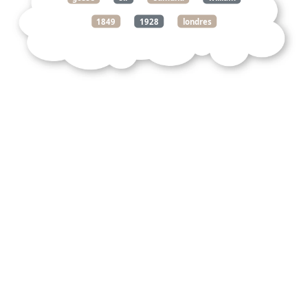
1849
1928
londres
écrivain
britannique