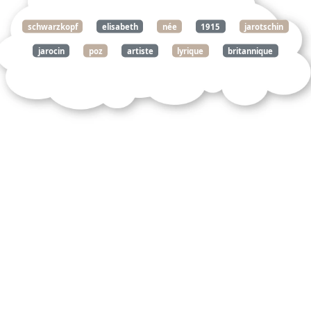
schwarzkopf
elisabeth
née
1915
jarotschin
jarocin
poz
artiste
lyrique
britannique
origine
allemande