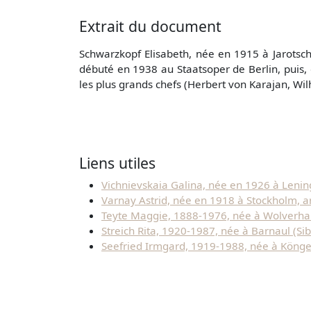
Extrait du document
Schwarzkopf Elisabeth, née en 1915 à Jarotschi
débuté en 1938 au Staatsoper de Berlin, puis, 
les plus grands chefs (Herbert von Karajan, Wilh
Liens utiles
Vichnievskaia Galina, née en 1926 à Leningr
Varnay Astrid, née en 1918 à Stockholm, ar
Teyte Maggie, 1888-1976, née à Wolverhamp
Streich Rita, 1920-1987, née à Barnaul (Sib
Seefried Irmgard, 1919-1988, née à Könget