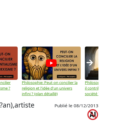
→
ncilier
Philosophie: Peut-on concilier la
Philosophie: Le mysticisme
isme ?
religion et l'idée d'un univers
il contribuer au progrès de 
infini ? (plan détaillé)
société ? (plan détaillé)
?an),artiste
Publié le 08/12/2013