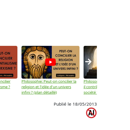
→
ncilier
Philosophie: Peut-on concilier la
Philosophie: Le mysticisme
isme ?
religion et l'idée d'un univers
il contribuer au progrès de 
infini ? (plan détaillé)
société ? (plan détaillé)
Publié le 18/05/2013