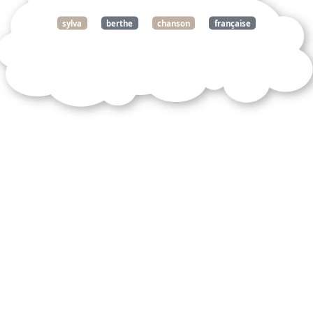
sylva
berthe
chanson
française