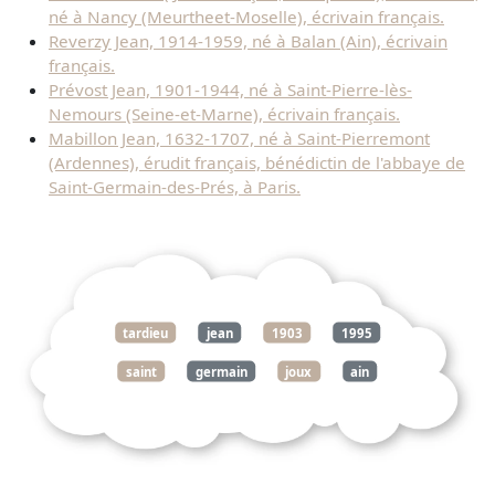
né à Nancy (Meurtheet-Moselle), écrivain français.
Reverzy Jean, 1914-1959, né à Balan (Ain), écrivain
français.
Prévost Jean, 1901-1944, né à Saint-Pierre-lès-
Nemours (Seine-et-Marne), écrivain français.
Mabillon Jean, 1632-1707, né à Saint-Pierremont
(Ardennes), érudit français, bénédictin de l'abbaye de
Saint-Germain-des-Prés, à Paris.
tardieu
jean
1903
1995
saint
germain
joux
ain
écrivain
français