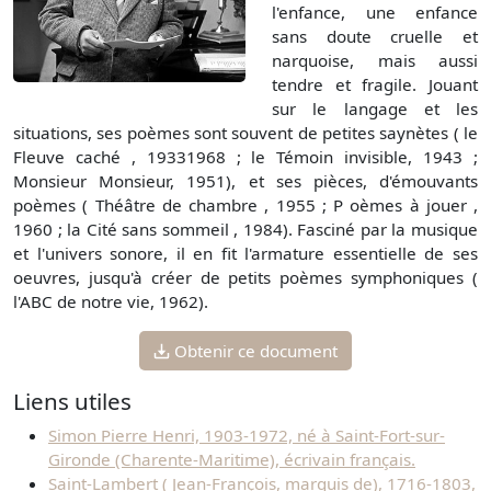
l'enfance, une enfance
sans doute cruelle et
narquoise, mais aussi
tendre et fragile. Jouant
sur le langage et les
situations, ses poèmes sont souvent de petites saynètes ( le
Fleuve caché , 19331968 ; le Témoin invisible, 1943 ;
Monsieur Monsieur, 1951), et ses pièces, d'émouvants
poèmes ( Théâtre de chambre , 1955 ; P oèmes à jouer ,
1960 ; la Cité sans sommeil , 1984). Fasciné par la musique
et l'univers sonore, il en fit l'armature essentielle de ses
oeuvres, jusqu'à créer de petits poèmes symphoniques (
l'ABC de notre vie, 1962).
Obtenir ce document
Liens utiles
Simon Pierre Henri, 1903-1972, né à Saint-Fort-sur-
Gironde (Charente-Maritime), écrivain français.
Saint-Lambert ( Jean-François, marquis de), 1716-1803,