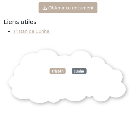
Obtenir ce document
Liens utiles
Tristan da Cunha.
tristán
cunha