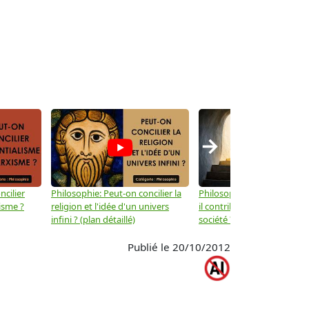
→
ncilier
Philosophie: Peut-on concilier la
Philosophie: Le mysticisme
isme ?
religion et l'idée d'un univers
il contribuer au progrès de 
infini ? (plan détaillé)
société ? (plan détaillé)
Publié le 20/10/2012