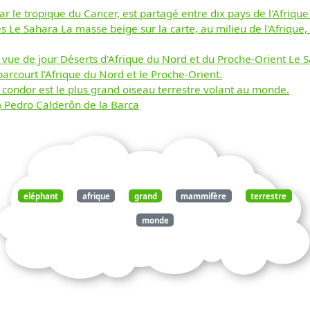
 le tropique du Cancer, est partagé entre dix pays de l'Afrique 
s Le Sahara La masse beige sur la carte, au milieu de l'Afrique,
e vue de jour Déserts d'Afrique du Nord et du Proche-Orient Le S
parcourt l'Afrique du Nord et le Proche-Orient.
e condor est le plus grand oiseau terrestre volant au monde.
Pedro Calderôn de la Barca
eléphant
afrique
grand
mammifère
terrestre
monde