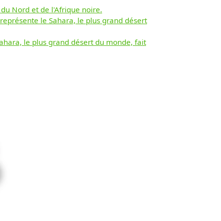
du Nord et de l'Afrique noire.
 représente le Sahara, le plus grand désert
ahara, le plus grand désert du monde, fait