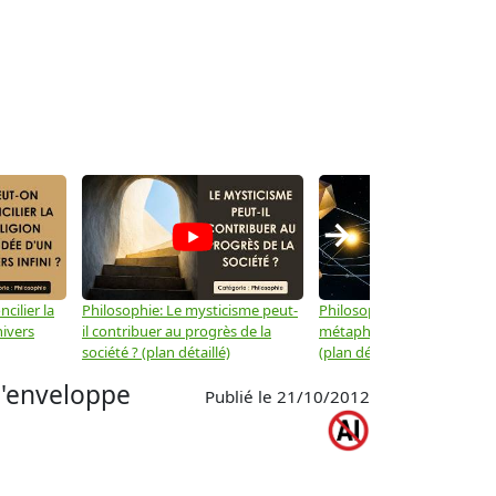
→
cilier la
Philosophie: Le mysticisme peut-
Philosophie: Peut-on lier la
nivers
il contribuer au progrès de la
métaphysique à la physiqu
société ? (plan détaillé)
(plan détaillé)
l'enveloppe
Publié le 21/10/2012