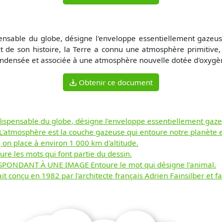
pensable du globe, désigne l'enveloppe essentiellement gazeu
t de son histoire, la Terre a connu une atmosphère primitive,
densée et associée à une atmosphère nouvelle dotée d'oxygène
Obtenir ce document
ndispensable du globe, désigne l'enveloppe essentiellement gaz
osphère est la couche gazeuse qui entoure notre planète et q
n, on place à environ 1 000 km d'altitude.
 les mots qui font partie du dessin.
ONDANT À UNE IMAGE Entoure le mot qui désigne l'animal.
t conçu en 1982 par l'architecte français Adrien Fainsilber et fa