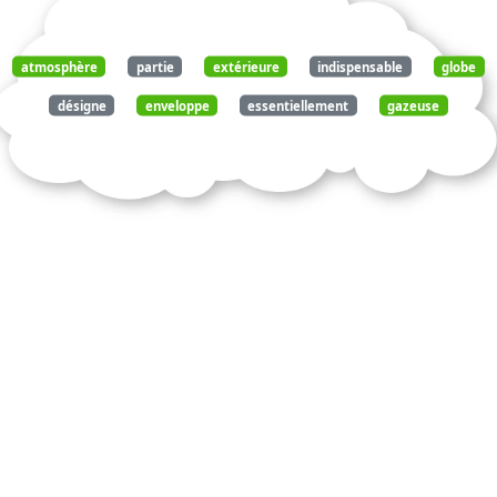
atmosphère
partie
extérieure
indispensable
globe
désigne
enveloppe
essentiellement
gazeuse
entoure