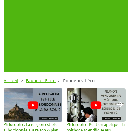
Accueil
Faune et Flore
Rongeurs: Lérot.
→
Philosophie: La religion est-elle
Philosophie: Peut-on appliquer la
P
subordonnée à la raison ? (plan
méthode scientifique aux
n