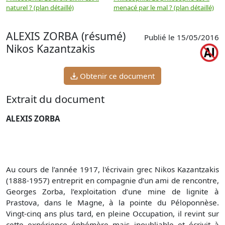
naturel ? (plan détaillé)
menacé par le mal ? (plan détaillé)
l
p
ALEXIS ZORBA (résumé)
Publié le 15/05/2016
Nikos Kazantzakis
Obtenir ce document
Extrait du document
ALEXIS ZORBA
Au cours de l’année 1917, l'écrivain grec Nikos Kazantzakis
(1888-1957) entreprit en compagnie d’un ami de rencontre,
Georges Zorba, l’exploitation d’une mine de lignite à
Prastova, dans le Magne, à la pointe du Péloponnèse.
Vingt-cinq ans plus tard, en pleine Occupation, il revint sur
cette expérience éphémère mais inoubliable et écrivit à