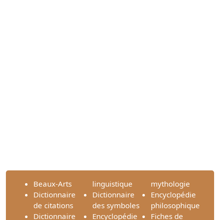
Beaux-Arts
linguistique
mythologie
Dictionnaire
Dictionnaire
Encyclopédie
de citations
des symboles
philosophique
Dictionnaire
Encyclopédie
Fiches de