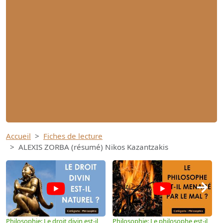
Accueil
Fiches de lecture
ALEXIS ZORBA (résumé) Nikos Kazantzakis
→
Philosophie: Le droit divin est-il
Philosophie: Le philosophe est-il
P