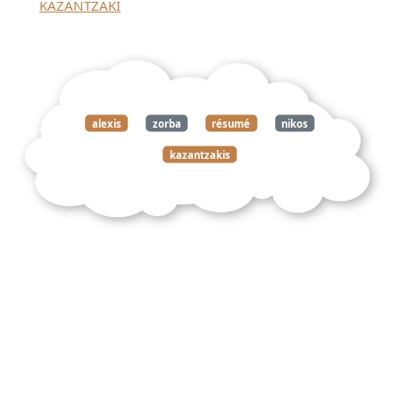
KAZANTZAKI
alexis
zorba
résumé
nikos
kazantzakis